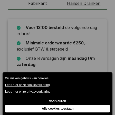
Fabrikant
Hansen Dranken
Voor 13:00 besteld
de volgende dag
in huis!
Minimale orderwaarde €250,-
exclusief BTW & statiegeld
Onze leverdagen zijn
maandag t/m
zaterdag
Beschrijving
AA Drink Isotone is speciaal ontwikkeld voor tijdens
het sporten en wordt sneller dan water in het
lichaam opgenomen. Bij in…
Meer