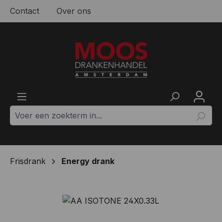
Contact
Over ons
Ga naar de hoofdinhoud
Frisdrank
Energy drank
Afbeeldingengalerij overslaan