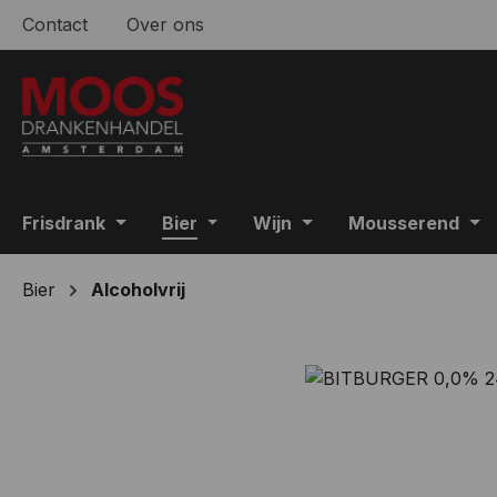
Contact
Over ons
 naar de hoofdinhoud
Ga naar de zoekopdracht
Ga naar de hoofdnavigatie
Frisdrank
Bier
Wijn
Mousserend
Bier
Alcoholvrij
Afbeeldingengalerij overslaan