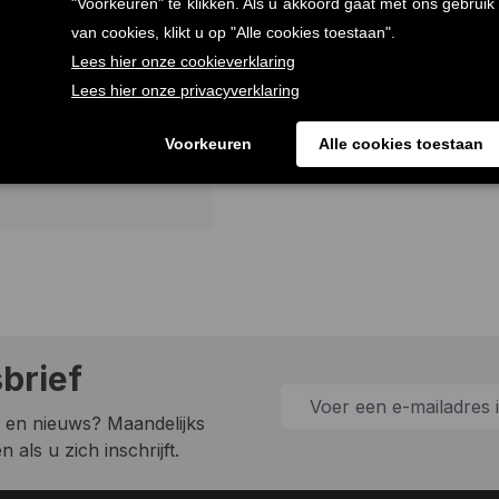
t biertje te danken aan de uitstekende smaak
sbrief
 en nieuws? Maandelijks
 als u zich inschrijft.