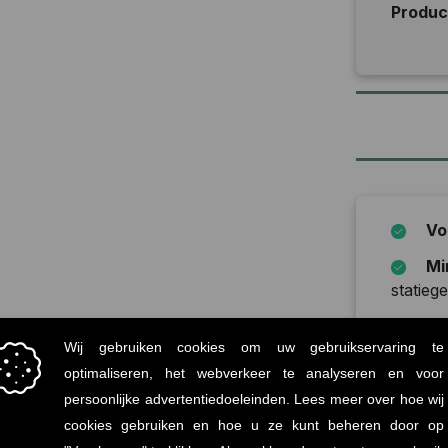
Produ
Vo
Mi
statiege
Onz