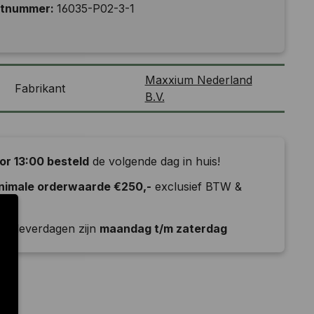
ctnummer:
16035-P02-3-1
Maxxium Nederland
Fabrikant
B.V.
or 13:00 besteld
de volgende dag in huis!
nimale orderwaarde €250,-
exclusief BTW &
ld
e leverdagen zijn
maandag t/m zaterdag