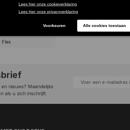
0.7L
Jenever
Fles
sbrief
 en nieuws? Maandelijks
 als u zich inschrijft.