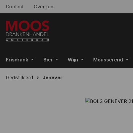
Contact
Over ons
 naar de hoofdinhoud
Ga naar de zoekopdracht
Ga naar de hoofdnavigatie
Frisdrank
Bier
Wijn
Mousserend
Gedistilleerd
Jenever
Afbeeldingengalerij overslaan