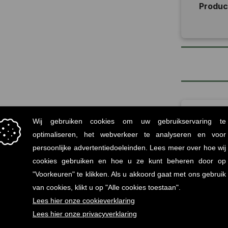
Produ
Vo
Mi
statiege
Onz