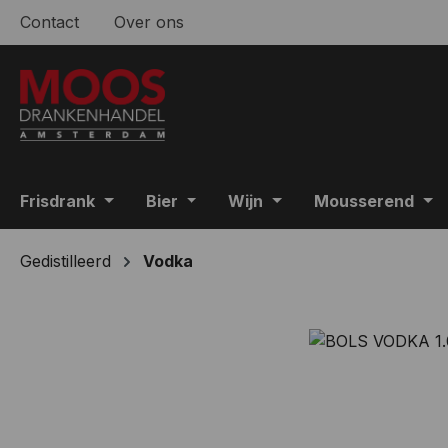
Contact
Over ons
 naar de hoofdinhoud
Ga naar de zoekopdracht
Ga naar de hoofdnavigatie
Frisdrank
Bier
Wijn
Mousserend
Gedistilleerd
Vodka
Afbeeldingengalerij overslaan