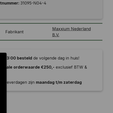
ctnummer:
31095-N04-4
Maxxium Nederland
Fabrikant
B.V.
or 13:00 besteld
de volgende dag in huis!
nimale orderwaarde €250,-
exclusief BTW &
ld
e leverdagen zijn
maandag t/m zaterdag