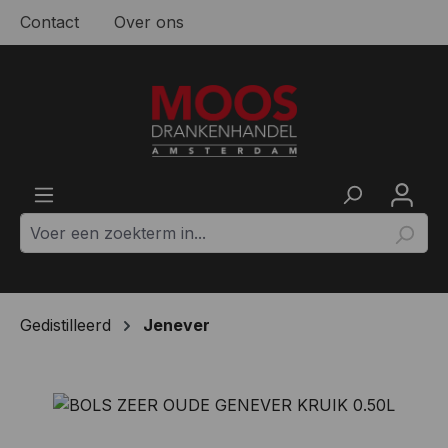
Contact
Over ons
Ga naar de hoofdinhoud
Gedistilleerd
Jenever
Afbeeldingengalerij overslaan