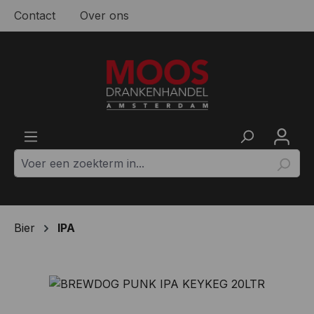
Contact
Over ons
Ga naar de hoofdinhoud
Bier
IPA
Afbeeldingengalerij overslaan