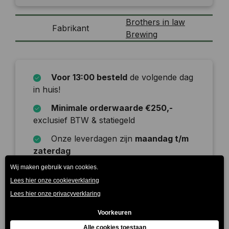
Brothers in law
Fabrikant
Brewing
Voor 13:00 besteld
de volgende dag
in huis!
Minimale orderwaarde €250,-
exclusief BTW & statiegeld
Onze leverdagen zijn
maandag t/m
zaterdag
Beschrijving
Deze oom houdt het altijd licht en luchtig. Een
natuurlijke lolbroek die geen alcohol nodig heeft om