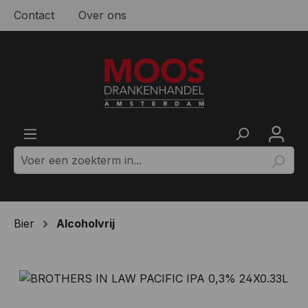
Contact
Over ons
Ga naar de hoofdinhoud
Bier
Alcoholvrij
Afbeeldingengalerij overslaan