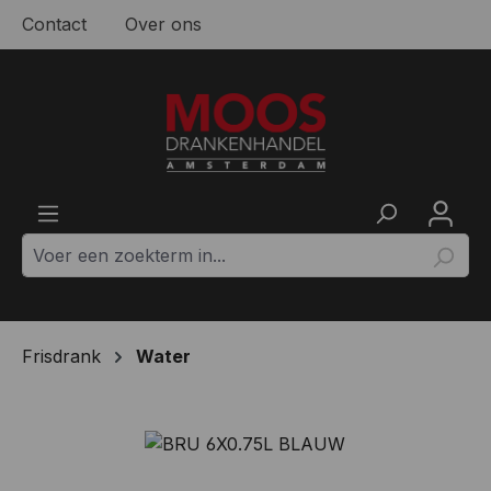
Contact
Over ons
Ga naar de hoofdinhoud
Frisdrank
Water
Afbeeldingengalerij overslaan