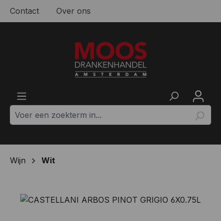
Contact
Over ons
Ga naar de hoofdinhoud
Wijn
Wit
Afbeeldingengalerij overslaan