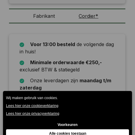
Fabrikant
Cordier*
Voor 13:00 besteld
de volgende dag
in huis!
Minimale orderwaarde €250,-
exclusief BTW & statiegeld
Onze leverdagen zijn
maandag t/m
zaterdag
Beschrijving
Sicilië heeft het grootste wijngaardoppervlak van
Italië en van hier kwam ooit de wijnbouw naar de