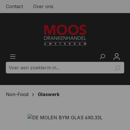
Contact
Over ons
Ga naar de hoofdinhoud
Non-Food
Glaswerk
Afbeeldingengalerij overslaan