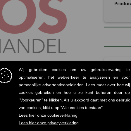
Produ
Vo
Mi
statiege
Onz