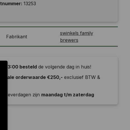
ctnummer:
13253
swinkels family
Fabrikant
brewers
or 13:00 besteld
de volgende dag in huis!
nimale orderwaarde €250,-
exclusief BTW &
ld
e leverdagen zijn
maandag t/m zaterdag