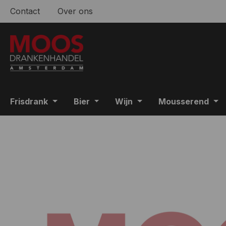
Contact
Over ons
 naar de hoofdinhoud
Ga naar de zoekopdracht
Ga naar de hoofdnavigatie
Frisdrank
Bier
Wijn
Mousserend