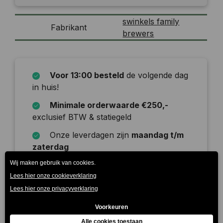
swinkels family
Fabrikant
brewers
Voor 13:00 besteld
de volgende dag
in huis!
Minimale orderwaarde €250,-
exclusief BTW & statiegeld
Onze leverdagen zijn
maandag t/m
zaterdag
Beschrijving
Vuur & Vlam van brouwerij De Molen is een zwaar
gehopte India Pale Ale met een bloemig, fruitige