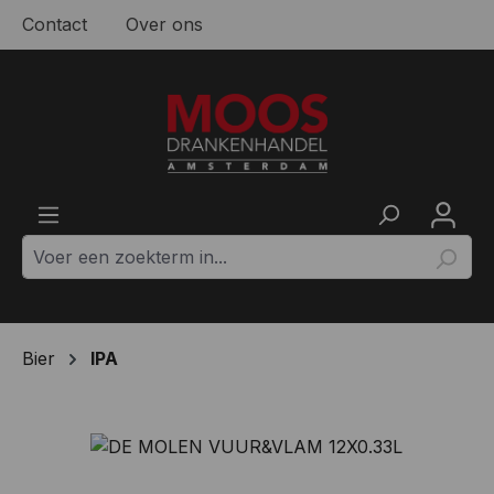
Contact
Over ons
Ga naar de hoofdinhoud
Bier
IPA
Afbeeldingengalerij overslaan