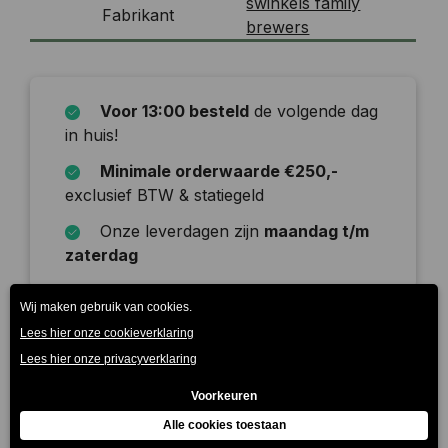
swinkels family
Fabrikant
brewers
Voor 13:00 besteld
de volgende dag
in huis!
Minimale orderwaarde €250,-
exclusief BTW & statiegeld
Onze leverdagen zijn
maandag t/m
zaterdag
Beschrijving
Vuur & Vlam van brouwerij De Molen is een zwaar
gehopte India Pale Ale met een bloemig, fruitige
neus. Het bier heeft ee…
Meer