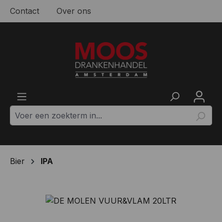
Contact
Over ons
Ga naar de hoofdinhoud
Bier
IPA
Afbeeldingengalerij overslaan