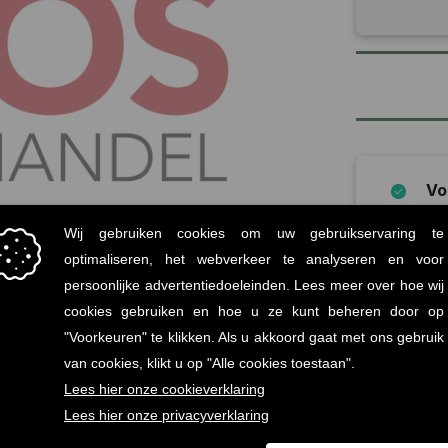
Vo
Mi
statiege
Onz