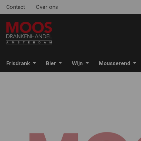
Contact
Over ons
 naar de hoofdinhoud
Ga naar de zoekopdracht
Ga naar de hoofdnavigatie
Frisdrank
Bier
Wijn
Mousserend