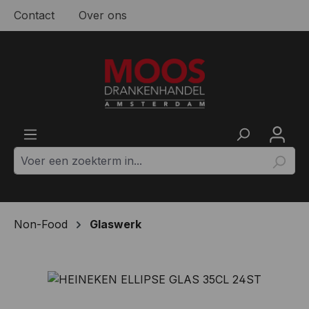
Contact
Over ons
Ga naar de hoofdinhoud
Non-Food
Glaswerk
Afbeeldingengalerij overslaan