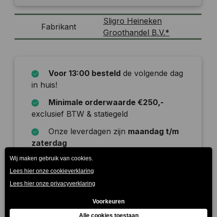
Sligro Heineken
Fabrikant
Groothandel B.V.*
Voor 13:00 besteld
de volgende dag
in huis!
Minimale orderwaarde €250,-
exclusief BTW & statiegeld
Onze leverdagen zijn
maandag t/m
zaterdag
Beschrijving
In het leven moet je pakken wat je pakken kan. Niks
te zoet. Niks te geduldig. Gewoon genieten.