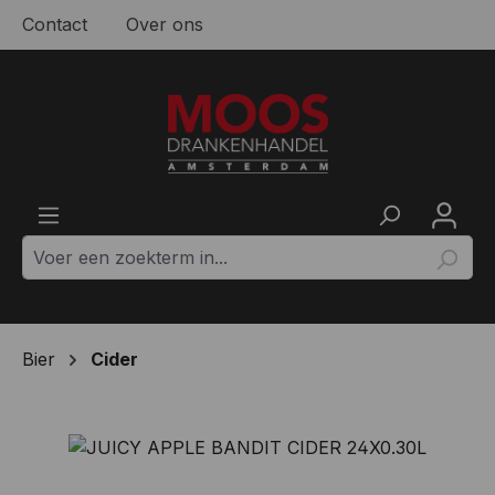
Contact
Over ons
Ga naar de hoofdinhoud
Bier
Cider
Afbeeldingengalerij overslaan