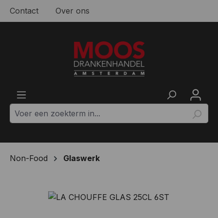
Contact
Over ons
Ga naar de hoofdinhoud
Non-Food
Glaswerk
Afbeeldingengalerij overslaan