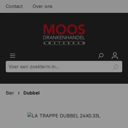
Contact
Over ons
Ga naar de hoofdinhoud
Bier
Dubbel
Afbeeldingengalerij overslaan