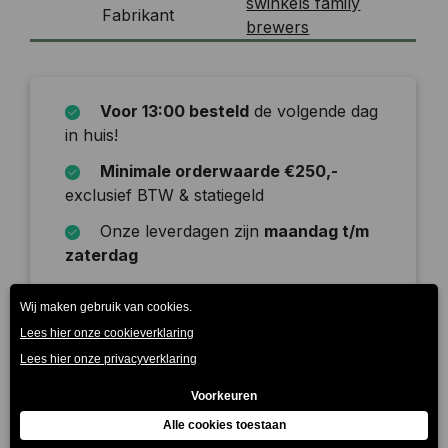
swinkels family
Fabrikant
brewers
Voor 13:00 besteld
de volgende dag
in huis!
Minimale orderwaarde €250,-
exclusief BTW & statiegeld
Onze leverdagen zijn
maandag t/m
zaterdag
Beschrijving
La Trappe Isid’or is in 2009 voor het eerst
gebrouwen ter gelegenheid van het 125-jarige
bestaan van Bierbrouwerij de Koning…
Meer