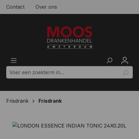
Contact
Over ons
Ga naar de hoofdinhoud
Frisdrank
Frisdrank
Afbeeldingengalerij overslaan