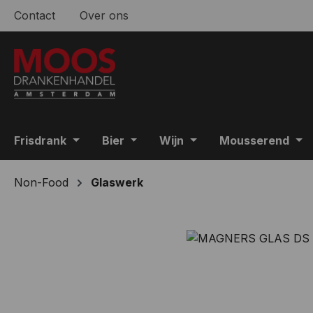
Contact
Over ons
 naar de hoofdinhoud
Ga naar de zoekopdracht
Ga naar de hoofdnavigatie
Frisdrank
Bier
Wijn
Mousserend
Non-Food
Glaswerk
Afbeeldingengalerij overslaan