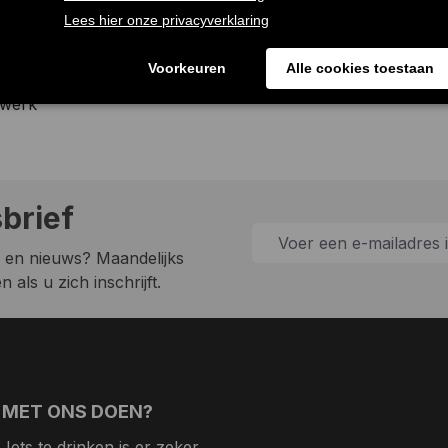
kels
swerk
sbrief
 en nieuws? Maandelijks
 als u zich inschrijft.
 MET ONS DOEN?
Iets te drinken is er zeker,