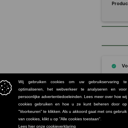
Produ
Vo
Mi
statiege
Onz