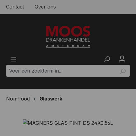
Contact
Over ons
Ga naar de hoofdinhoud
Non-Food
Glaswerk
Afbeeldingengalerij overslaan