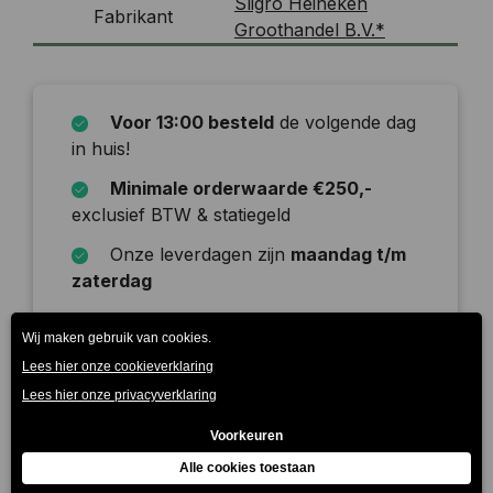
Sligro Heineken
Fabrikant
Groothandel B.V.*
Voor 13:00 besteld
de volgende dag
in huis!
Minimale orderwaarde €250,-
exclusief BTW & statiegeld
Onze leverdagen zijn
maandag t/m
zaterdag
Beschrijving
Heerlijk, zuiver Beiers witbier met een bijzondere
smaakbeleving. Dit bier is verfrissend en zacht van
smaak en kan zowel tr…
Meer