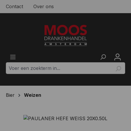
Contact
Over ons
Ga naar de hoofdinhoud
Bier
Weizen
Afbeeldingengalerij overslaan