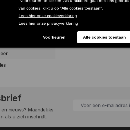
lub
Beer
les
sbrief
 en nieuws? Maandelijks
 als u zich inschrijft.