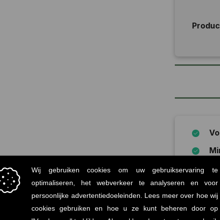
Produ
Vo
Mi
statiege
Onz