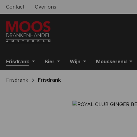
Contact
Over ons
 naar de hoofdinhoud
Ga naar de zoekopdracht
Ga naar de hoofdnavigatie
Frisdrank
Bier
Wijn
Mousserend
Frisdrank
Frisdrank
Afbeeldingengalerij overslaan