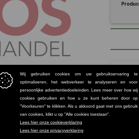
Produ
Vo
Mi
statiege
Onz