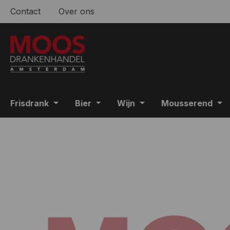
Contact
Over ons
 naar de hoofdinhoud
Ga naar de zoekopdracht
Ga naar de hoofdnavigatie
Frisdrank
Bier
Wijn
Mousserend