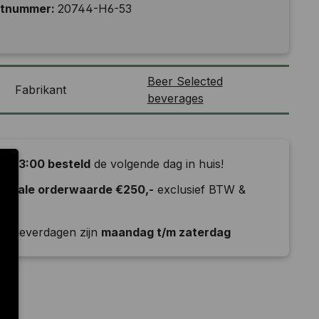
ctnummer:
20744-H6-53
Beer Selected
Fabrikant
beverages
or 13:00 besteld
de volgende dag in huis!
nimale orderwaarde €250,-
exclusief BTW &
ld
e leverdagen zijn
maandag t/m zaterdag