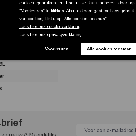
et toevoeging van natuurlijk blackberry
met een uitgebalanceerde friszoete
rig
3L
er
s
sbrief
 en nieuws? Maandelijks