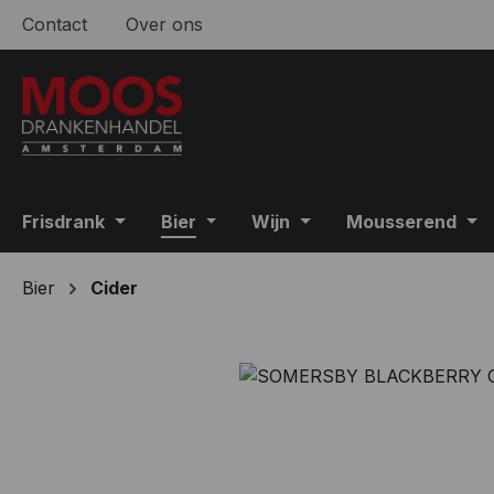
Contact
Over ons
 naar de hoofdinhoud
Ga naar de zoekopdracht
Ga naar de hoofdnavigatie
Frisdrank
Bier
Wijn
Mousserend
Bier
Cider
Afbeeldingengalerij overslaan