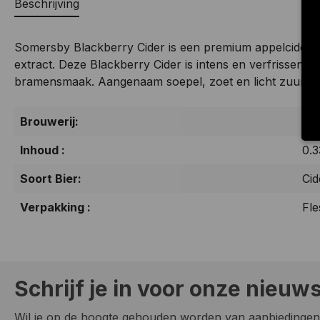
Beschrijving
Somersby Blackberry Cider is een premium appelcider m
extract. Deze Blackberry Cider is intens en verfrissend 
bramensmaak. Aangenaam soepel, zoet en licht zuur.
Brouwerij:
Ove
Inhoud :
0.3
Soort Bier:
Cid
Verpakking :
Fle
Schrijf je in voor onze nieuw
Wil je op de hoogte gehouden worden van aanbiedingen