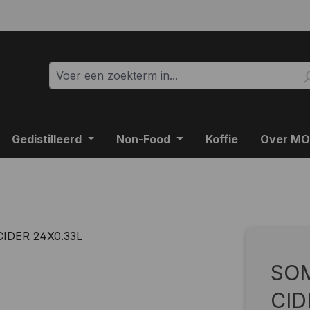
Gedistilleerd
Non-Food
Koffie
Over M
SO
CID