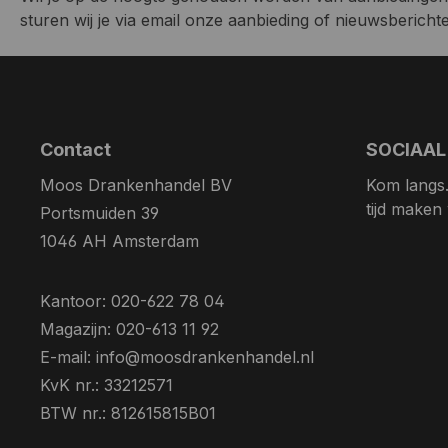
sturen wij je via email onze aanbieding of nieuwsberichten
Contact
SOCIAAL
Moos Drankenhandel BV
Kom langs. 
tijd maken
Portsmuiden 39
1046 AH Amsterdam
Kantoor: 020-622 78 04
Magazijn: 020-613 11 92
E-mail: info@moosdrankenhandel.nl
KvK nr.: 33212571
BTW nr.: 812615815B01