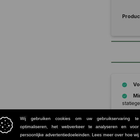
Produ
Vo
Mi
statiege
Onz