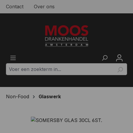
Contact
Over ons
Ga naar de hoofdinhoud
Non-Food
Glaswerk
Afbeeldingengalerij overslaan