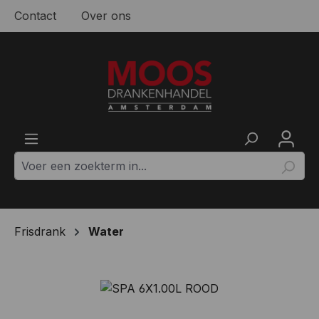
Contact
Over ons
Ga naar de hoofdinhoud
Frisdrank
Water
Afbeeldingengalerij overslaan