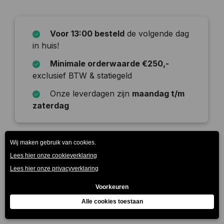
Voor 13:00 besteld
de volgende dag
in huis!
Minimale orderwaarde €250,-
exclusief BTW & statiegeld
Onze leverdagen zijn
maandag t/m
zaterdag
Beschrijving
Spa Intense is een intens bruisend, natuurlijk
mineraalwater. Na een ondergrondse tocht van drie
tot vijf jaar voegen we koo…
Meer