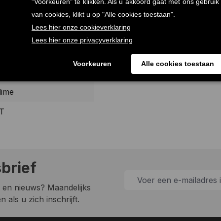
oen-limoensmaak, zonder suiker en
n in een nieuwe verpakking.
lime
ET
sbrief
 en nieuws? Maandelijks
 als u zich inschrijft.