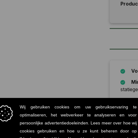
Produ
Vo
Mi
statiege
Onz