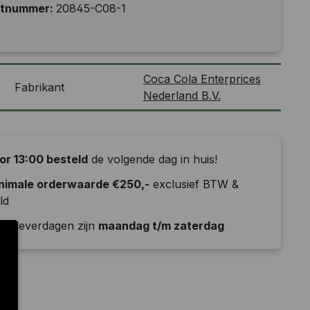
ctnummer:
20845-C08-1
Coca Cola Enterprices
Fabrikant
Nederland B.V.
or 13:00 besteld
de volgende dag in huis!
nimale orderwaarde €250,-
exclusief BTW &
ld
e leverdagen zijn
maandag t/m zaterdag