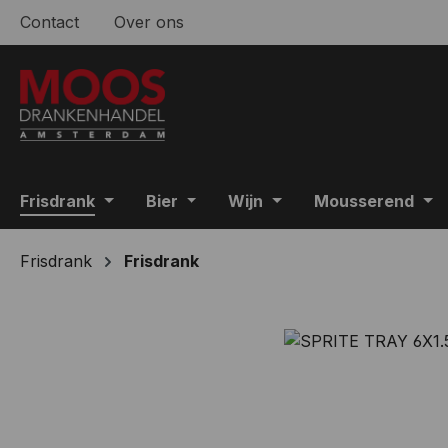
Contact
Over ons
 naar de hoofdinhoud
Ga naar de zoekopdracht
Ga naar de hoofdnavigatie
Frisdrank
Bier
Wijn
Mousserend
Frisdrank
Frisdrank
Afbeeldingengalerij overslaan