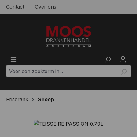
Contact
Over ons
Ga naar de hoofdinhoud
Frisdrank
Siroop
Afbeeldingengalerij overslaan