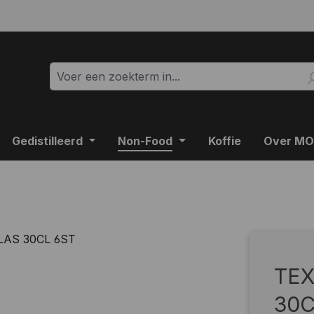
Gedistilleerd
Non-Food
Koffie
Over M
TE
30C