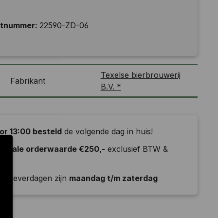
ctnummer:
22590-ZD-06
Texelse bierbrouwerij
Fabrikant
B.V. *
or 13:00 besteld
de volgende dag in huis!
nimale orderwaarde €250,-
exclusief BTW &
ld
e leverdagen zijn
maandag t/m zaterdag