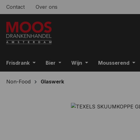
Contact
Over ons
 naar de hoofdinhoud
Ga naar de zoekopdracht
Ga naar de hoofdnavigatie
Frisdrank
Bier
Wijn
Mousserend
Non-Food
Glaswerk
Afbeeldingengalerij overslaan