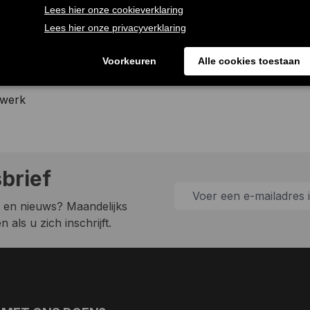
ls
swerk
sbrief
 en nieuws? Maandelijks
 als u zich inschrijft.