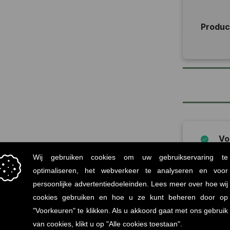
Produ
Vo
Mi
statiege
Onz