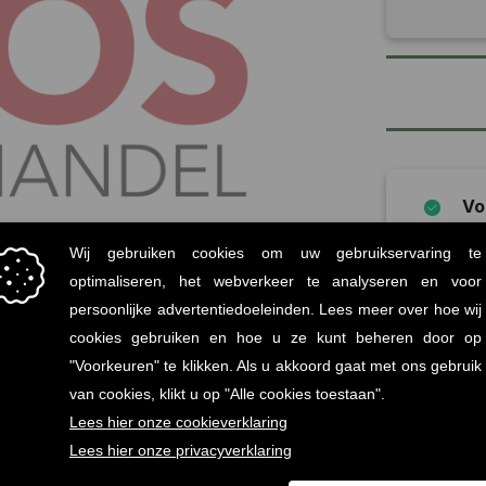
Vo
Mi
statiege
Onz