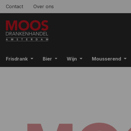
Contact
Over ons
 naar de hoofdinhoud
Ga naar de zoekopdracht
Ga naar de hoofdnavigatie
Frisdrank
Bier
Wijn
Mousserend