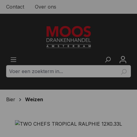
Contact
Over ons
Ga naar de hoofdinhoud
Bier
Weizen
Afbeeldingengalerij overslaan