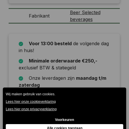
Beer Selected
Fabrikant
beverages
Voor 13:00 besteld
de volgende dag
in huis!
Minimale orderwaarde €250,-
exclusief BTW & statiegeld
Onze leverdagen zijn
maandag t/m
zaterdag
Beschrijving
Tropical Ralphie is een vloeibare lifehack. Het maakt
niet uit of de r in de maand is, je bovenaan een ski