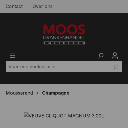
Contact
Over ons
Ga naar de hoofdinhoud
Mousserend
Champagne
Afbeeldingengalerij overslaan