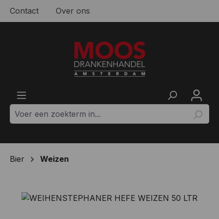
Contact
Over ons
Ga naar de hoofdinhoud
Bier
Weizen
Afbeeldingengalerij overslaan