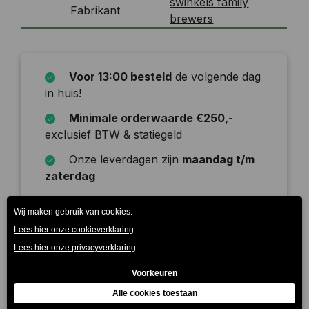
swinkels family
Fabrikant
brewers
Voor 13:00 besteld
de volgende dag
in huis!
Minimale orderwaarde €250,-
exclusief BTW & statiegeld
Onze leverdagen zijn
maandag t/m
zaterdag
Beschrijving
Weihenstephaner Hefeweissbier wordt vaak gezien
als de Moeder van alle Weizenbieren. Deze topper
wordt over de hele wereld b…
Meer